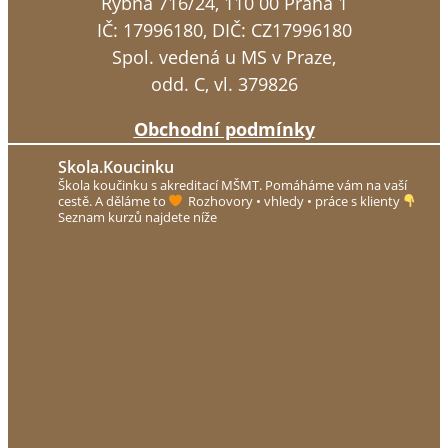
Rybná 716/24, 110 00 Praha 1
IČ: 17996180, DIČ: CZ17996180
Spol. vedená u MS v Praze,
odd. C, vl. 379826
Obchodní podmínky
Skola.koucinku
Škola koučinku s akreditací MŠMT.
Pomáháme vám na vaší
cestě. A děláme to
Rozhovory • vhledy • práce s klienty
Seznam kurzů najdete níže